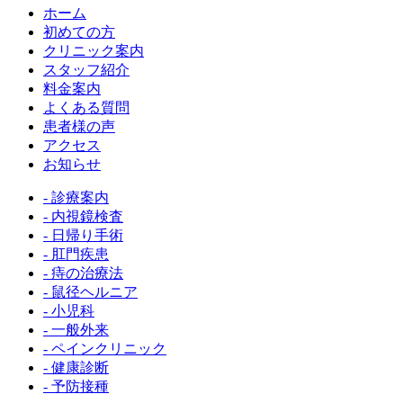
ホーム
初めての方
クリニック案内
スタッフ紹介
料金案内
よくある質問
患者様の声
アクセス
お知らせ
- 診療案内
- 内視鏡検査
- 日帰り手術
- 肛門疾患
- 痔の治療法
- 鼠径ヘルニア
- 小児科
- 一般外来
- ペインクリニック
- 健康診断
- 予防接種