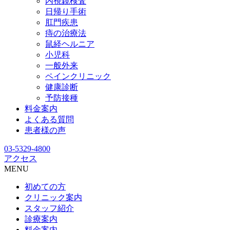
内視鏡検査
日帰り手術
肛門疾患
痔の治療法
鼠経ヘルニア
小児科
一般外来
ペインクリニック
健康診断
予防接種
料金案内
よくある質問
患者様の声
03-5329-4800
アクセス
MENU
初めての方
クリニック案内
スタッフ紹介
診療案内
料金案内