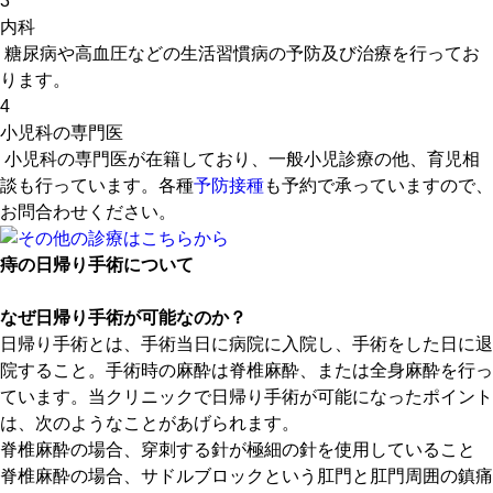
3
内科
糖尿病や高血圧などの生活習慣病の予防及び治療を行ってお
ります。
4
小児科の専門医
小児科の専門医が在籍しており、一般小児診療の他、育児相
談も行っています。各種
予防接種
も予約で承っていますので、
お問合わせください。
痔の日帰り手術について
なぜ日帰り手術が可能なのか？
日帰り手術とは、手術当日に病院に入院し、手術をした日に退
院すること。手術時の麻酔は脊椎麻酔、または全身麻酔を行っ
ています。当クリニックで日帰り手術が可能になったポイント
は、次のようなことがあげられます。
脊椎麻酔の場合、穿刺する針が
極細の針
を使用していること
脊椎麻酔の場合、サドルブロックという
肛門と肛門周囲の鎮痛