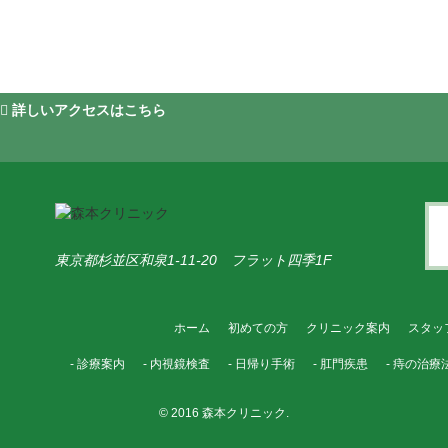
詳しいアクセスはこちら
東京都杉並区和泉1-11-20 フラット四季1F
ホーム
初めての方
クリニック案内
スタッ
- 診療案内
- 内視鏡検査
- 日帰り手術
- 肛門疾患
- 痔の治療
© 2016 森本クリニック.