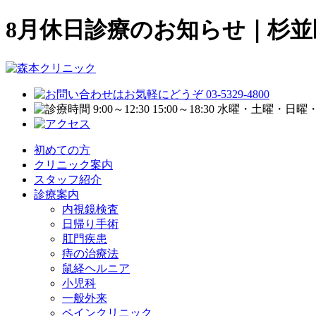
8月休日診療のお知らせ｜杉
初めての方
クリニック案内
スタッフ紹介
診療案内
内視鏡検査
日帰り手術
肛門疾患
痔の治療法
鼠経ヘルニア
小児科
一般外来
ペインクリニック