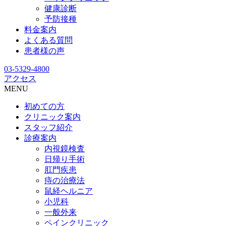
健康診断
予防接種
料金案内
よくある質問
患者様の声
03-5329-4800
アクセス
MENU
初めての方
クリニック案内
スタッフ紹介
診療案内
内視鏡検査
日帰り手術
肛門疾患
痔の治療法
鼠経ヘルニア
小児科
一般外来
ペインクリニック