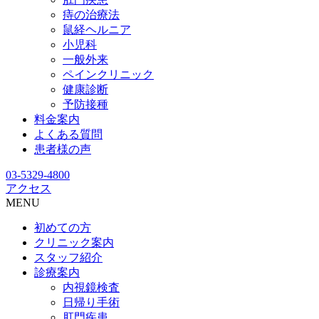
痔の治療法
鼠経ヘルニア
小児科
一般外来
ペインクリニック
健康診断
予防接種
料金案内
よくある質問
患者様の声
03-5329-4800
アクセス
MENU
初めての方
クリニック案内
スタッフ紹介
診療案内
内視鏡検査
日帰り手術
肛門疾患