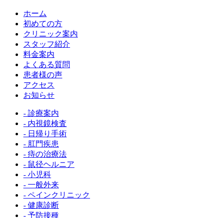
ホーム
初めての方
クリニック案内
スタッフ紹介
料金案内
よくある質問
患者様の声
アクセス
お知らせ
- 診療案内
- 内視鏡検査
- 日帰り手術
- 肛門疾患
- 痔の治療法
- 鼠径ヘルニア
- 小児科
- 一般外来
- ペインクリニック
- 健康診断
- 予防接種