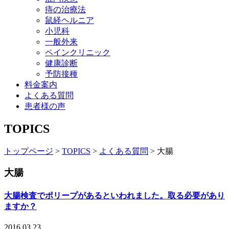
痔の治療法
鼠経ヘルニア
小児科
一般外来
ペインクリニック
健康診断
予防接種
料金案内
よくある質問
患者様の声
TOPICS
トップページ
>
TOPICS
>
よくある質問
>
大腸
大腸
大腸検査でポリープがあるといわれました。取る必要があり
ますか？
2016.03.23